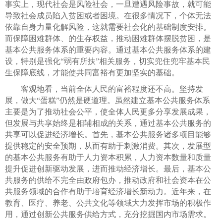
事实上，现代社会是风险社会，一旦遭遇风险事故，就可能
导致社会成员陷入贫困或者困境。在很多情况下，个体无法
依靠自身力量化解风险，这就需要社会化的基础制度安排。
而保障困难群体、的生存权益，推动困难群体摆脱贫困，是
基本公共服务体系的重要内容。通过基本公共服务体系的建
设，特别是强化“弱有所扶”相关服务，切实兜住兜牢基本民
生保障底线，才能使共同富裕有更加坚实的基础。
客观地看，当前全体人民的富裕程度还不高。坚持发
展，做大“蛋糕”仍然是硬道理。虽然建立基本公共服务体系
主要是为了推动社会公平，使全体人民更多分享发展成果，
但发展与共享始终是相辅相成的关系，通过基本公共服务的
共享可以促进经济增长。首先，基本公共服务诸多项目能够
提供稳定的安全预期，从而有助于刺激消费。其次，发展型
的基本公共服务有助于人力资本积累，人力资本数量和质量
提升促进创新驱动发展，进而推动经济增长。最后，基本公
共服务的供给不完全由政府包办，推动政府和社会资本在公
共服务领域的合作有助于培育经济增长新动力。近年来，在
教育、医疗、养老、公共文化等领域大力发挥市场的积极作
用，通过创新公共服务供给方式，充分挖掘国内市场需求。