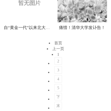
自“黄金一代”以来北大数院出身的杰出代表
痛惜！清华大学发讣告！
首页
上一页
1
2
3
4
5
下
一
末