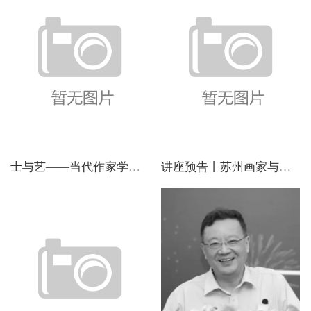
士与艺——当代作家学者书画展·2023—
讲座预告丨苏州画家与《清明上河图》卷