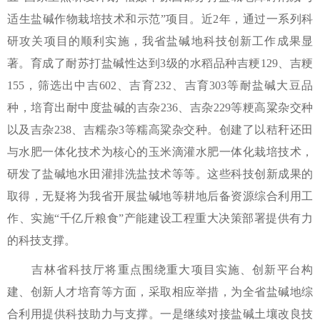
适生盐碱作物栽培技术和示范”项目。近2年，通过一系列科
研攻关项目的顺利实施，我省盐碱地科技创新工作成果显
著。育成了耐苏打盐碱性达到3级的水稻品种吉粳129、吉粳
155，筛选出中吉602、吉育232、吉育303等耐盐碱大豆品
种，培育出耐中度盐碱的吉杂236、吉杂229等粳高粱杂交种
以及吉杂238、吉糯杂3等糯高粱杂交种。创建了以秸秆还田
与水肥一体化技术为核心的玉米滴灌水肥一体化栽培技术，
研发了盐碱地水田灌排洗盐技术等等。这些科技创新成果的
取得，无疑将为我省开展盐碱地等耕地后备资源综合利用工
作、实施“千亿斤粮食”产能建设工程重大决策部署提供有力
的科技支撑。
吉林省科技厅将重点围绕重大项目实施、创新平台构
建、创新人才培育等方面，采取相应举措，为全省盐碱地综
合利用提供科技助力与支撑。一是继续对接盐碱土壤改良技