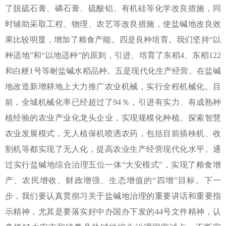
了脱硫石膏、磷石膏、硫酸铝、有机硅等化学改良措施，同
时辅助采取工程、物理、农艺等改良措施，使盐碱地改良效
果比较明显，增加了粮食产能。四是良种培育。我们坚持“以
种适地”和“以地适种”的原则，引进、培育了东稻4、东稻122
和白粳1号等耐盐碱水稻品种。五是现代化生产经营。在盐碱
地改造新增耕地上大力推广农业机械，实行全程机械化。目
前，全城机械化率已经超过了94％，引进有实力、有成熟种
植经验的农业产业化龙头企业，实现规模化种植。探索智慧
农业发展模式，无人植保机喷洒农药，包括目前插秧机、收
割机等都实现了无人化，提高农业生产经营现代化水平。通
过实行盐碱地综合治理五位一体“大安模式”，实现了粮食增
产、农民增收、财政增强、生态增值的“四增”目标。下一
步，我们要认真贯彻习关于盐碱地治理的重要讲话和重要指
示精神，尤其是要落实好中办国办下发的44号文件精神，认