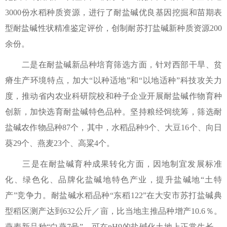
3000份水稻种质资源，进行了耐盐碱优良基因挖掘和苗期表
型耐盐碱性状精准鉴定评价，创制耐苏打盐碱新种质资源200
余份。
二是在耐盐碱新品种培育筛选方面，针对西部干旱、贫
瘠生产环境特点，加大“以种适地”和“以地适种”科技攻关力
度，推动省内农业科研院校和种子企业开展耐盐碱作物育种
创新，加快选育耐盐碱特色品种。坚持粮经饲统筹，筛选耐
盐碱农作物品种87个，其中，水稻品种9个、大豆16个、向日
葵29个、燕麦23个、高粱4个。
三是在耐盐碱育种成果转化方面，因地制宜发展标准
化、绿色化、品牌化盐碱地特色产业，提升盐碱地“土特
产”竞争力。耐盐碱水稻品种“东稻122”在大安市苏打盐碱典
型稻区测产达到632公斤／亩，比当地主推品种增产10.6％。
燕麦新品种“白燕7号”，可在pH9的盐碱化土地上正常生长，