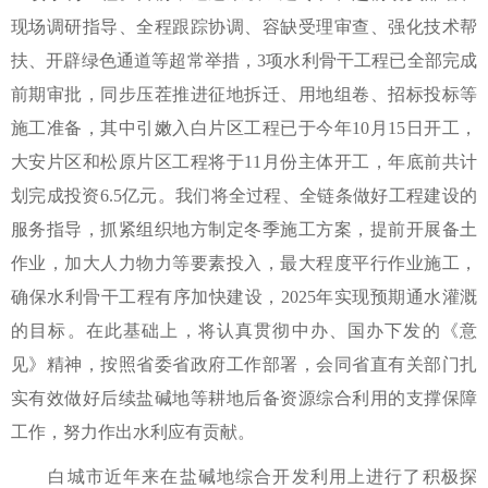
现场调研指导、全程跟踪协调、容缺受理审查、强化技术帮
扶、开辟绿色通道等超常举措，3项水利骨干工程已全部完成
前期审批，同步压茬推进征地拆迁、用地组卷、招标投标等
施工准备，其中引嫩入白片区工程已于今年10月15日开工，
大安片区和松原片区工程将于11月份主体开工，年底前共计
划完成投资6.5亿元。我们将全过程、全链条做好工程建设的
服务指导，抓紧组织地方制定冬季施工方案，提前开展备土
作业，加大人力物力等要素投入，最大程度平行作业施工，
确保水利骨干工程有序加快建设，2025年实现预期通水灌溉
的目标。在此基础上，将认真贯彻中办、国办下发的《意
见》精神，按照省委省政府工作部署，会同省直有关部门扎
实有效做好后续盐碱地等耕地后备资源综合利用的支撑保障
工作，努力作出水利应有贡献。
白城市近年来在盐碱地综合开发利用上进行了积极探