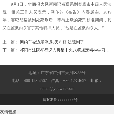
9月1日，华商报大风新闻记者联系到娄底市中级人民法
院，相关工作人员表示，网传的《布告》内容属实。2019
年，罪犯胡某被判处死刑后，等待上级的死刑核准期间，其
又在监狱内杀害了其他羁押人员，“他是在监狱内杀人。”
上一篇：
网约车被追尾停运6天咋赔 法院判了
下一篇：
祁阳市法院举行深入贯彻中央八项规定精神学习教育专题读书班暨党组理论学习中心组第八次（扩大）集体
地址：广东省广州市天河区88号
电话：400-123-4567 传真：+86-123-4657 邮箱：
admin@youweb.com
琼ICP备xxxxxxxx号
友情链接