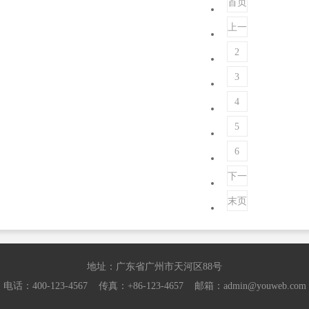
首页
上一
页
2
3
4
5
6
下一
页
末页
地址：广东省广州市天河区88号
电话：400-123-4567 传真：+86-123-4657 邮箱：admin@youweb.com