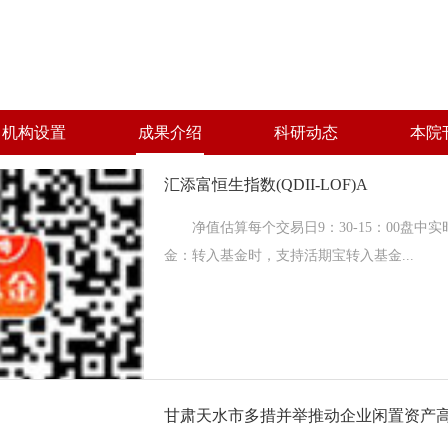
机构设置
成果介绍
科研动态
本院
首页
>
成果介绍
>
分类一
汇添富恒生指数(QDII-LOF)A
净值估算每个交易日9：30-15：00盘中
金：转入基金时，支持活期宝转入基金...
甘肃天水市多措并举推动企业闲置资产