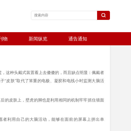
刊物
新闻纵览
通告通知
不过，这种头戴式装置看上去傻傻的，而且缺点明显：佩戴者
子“皮肤”取代了笨重的电极、凝胶和电线小时监测大脑活
耳后的皮肤上，壁虎的脚也是利用相同的机制牢牢抓住墙面
愿者利用自己的大脑活动，能够在面前的屏幕上拼出单