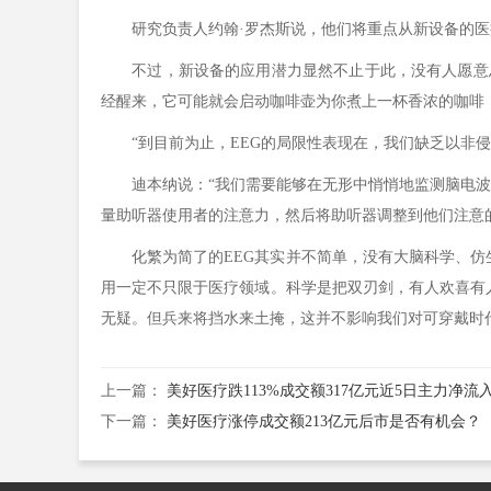
研究负责人约翰·罗杰斯说，他们将重点从新设备的医疗
不过，新设备的应用潜力显然不止于此，没有人愿意总
经醒来，它可能就会启动咖啡壶为你煮上一杯香浓的咖啡
“到目前为止，EEG的局限性表现在，我们缺乏以非侵入
迪本纳说：“我们需要能够在无形中悄悄地监测脑电波。
量助听器使用者的注意力，然后将助听器调整到他们注意
化繁为简了的EEG其实并不简单，没有大脑科学、仿生学
用一定不只限于医疗领域。科学是把双刃剑，有人欢喜有人
无疑。但兵来将挡水来土掩，这并不影响我们对可穿戴时
上一篇：
美好医疗跌113%成交额317亿元近5日主力净流入-5
下一篇：
美好医疗涨停成交额213亿元后市是否有机会？