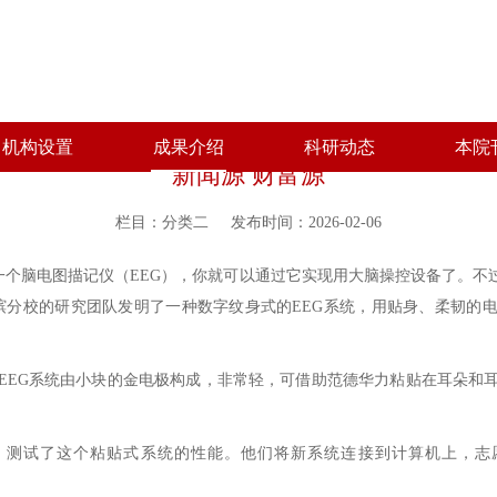
机构设置
成果介绍
科研动态
本院
新闻源 财富源
栏目：分类二
发布时间：2026-02-06
一个脑电图描记仪（EEG），你就可以通过它实现用大脑操控设备了。
槟分校的研究团队发明了一种数字纹身式的EEG系统，用贴身、柔韧的电
EG系统由小块的金电极构成，非常轻，可借助范德华力粘贴在耳朵和
试了这个粘贴式系统的性能。他们将新系统连接到计算机上，志