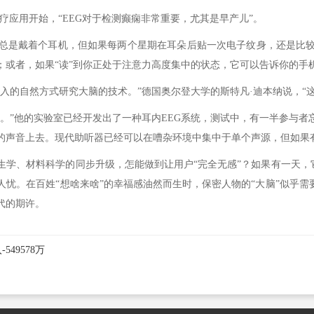
应用开始，“EEG对于检测癫痫非常重要，尤其是早产儿”。
是戴着个耳机，但如果每两个星期在耳朵后贴一次电子纹身，还是比较
；或者，如果“读”到你正处于注意力高度集中的状态，它可以告诉你的手
的自然方式研究大脑的技术。”德国奥尔登大学的斯特凡·迪本纳说，“这
”他的实验室已经开发出了一种耳内EEG系统，测试中，有一半参与者忘
的声音上去。现代助听器已经可以在嘈杂环境中集中于单个声源，但如果有
、材料科学的同步升级，怎能做到让用户“完全无感”？如果有一天，它
忧。在百姓“想啥来啥”的幸福感油然而生时，保密人物的“大脑”似乎需
代的期许。
49578万